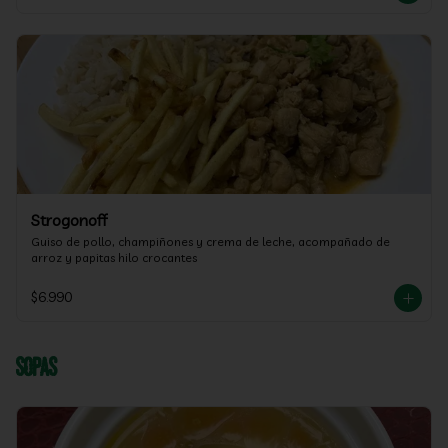
Strogonoff
Guiso de pollo, champiñones y crema de leche, acompañado de 
arroz y papitas hilo crocantes
$6.990
Sopas