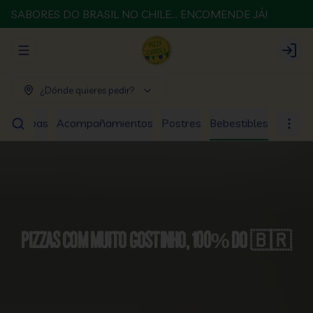
SABORES DO BRASIL NO CHILE... ENCOMENDE JÁ!
Abrir menu de navegación
Login
¿Dónde quieres pedir?
os
Sopas
Acompañamientos
Postres
Bebestibles
Pizzas com muito gostinho, 100% do 🇧🇷