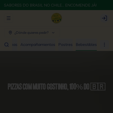
SABORES DO BRASIL NO CHILE... ENCOMENDE JÁ!
Abrir menu de navegación
Login
¿Dónde quieres pedir?
os
Sopas
Acompañamientos
Postres
Bebestibles
Pizzas com muito gostinho, 100% do 🇧🇷