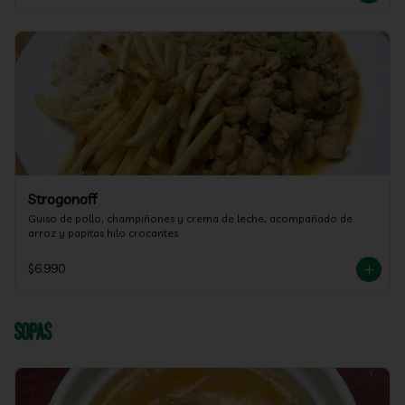
Strogonoff
Guiso de pollo, champiñones y crema de leche, acompañado de 
arroz y papitas hilo crocantes
$6.990
Sopas