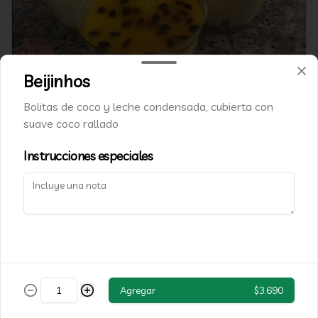
Mousse de maracuya
Beijinhos
Postre de crema de leche y maracuya, tipico de brasil
Bolitas de coco y leche condensada, cubierta con
suave coco rallado
$1.990
Instrucciones especiales
Agregar
$3.690
Pizza brigadeiro, morango
Pizza 24cm con crema de leche, brigadeiro, cubierta con frutillas y 