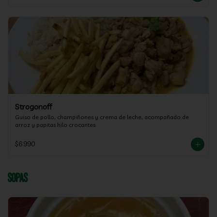
Strogonoff
Guiso de pollo, champiñones y crema de leche, acompañado de 
arroz y papitas hilo crocantes
$6.990
Sopas