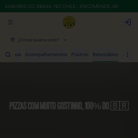
SABORES DO BRASIL NO CHILE... ENCOMENDE JÁ!
Abrir menu de navegación
Login
¿Dónde quieres pedir?
os
Sopas
Acompañamientos
Postres
Bebestibles
Pizzas com muito gostinho, 100% do 🇧🇷