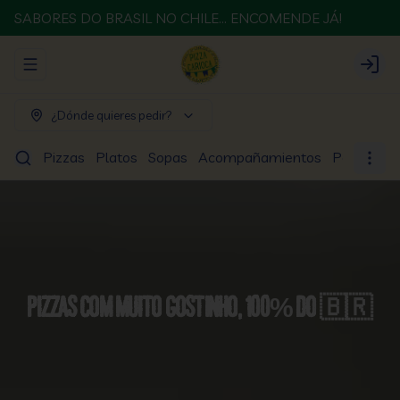
SABORES DO BRASIL NO CHILE... ENCOMENDE JÁ!
Abrir menu de navegación
Login
¿Dónde quieres pedir?
Pizzas
Platos
Sopas
Acompañamientos
Postres
Pizzas com muito gostinho, 100% do 🇧🇷