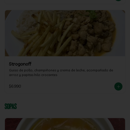
Strogonoff
Guiso de pollo, champiñones y crema de leche, acompañado de 
arroz y papitas hilo crocantes
$6.990
Sopas