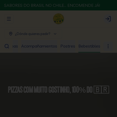
SABORES DO BRASIL NO CHILE... ENCOMENDE JÁ!
Abrir menu de navegación
Login
¿Dónde quieres pedir?
os
Sopas
Acompañamientos
Postres
Bebestibles
Pizzas com muito gostinho, 100% do 🇧🇷