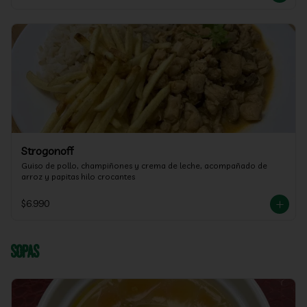
Strogonoff
Guiso de pollo, champiñones y crema de leche, acompañado de 
arroz y papitas hilo crocantes
$6.990
Sopas