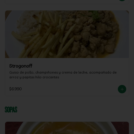
Strogonoff
Guiso de pollo, champiñones y crema de leche, acompañado de 
arroz y papitas hilo crocantes
$6.990
Sopas