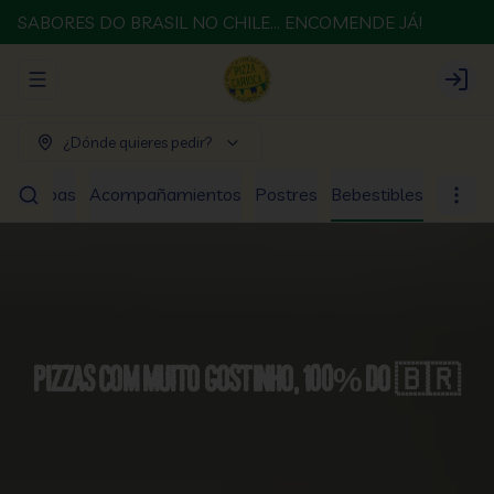
SABORES DO BRASIL NO CHILE... ENCOMENDE JÁ!
Abrir menu de navegación
Login
¿Dónde quieres pedir?
os
Sopas
Acompañamientos
Postres
Bebestibles
Pizzas com muito gostinho, 100% do 🇧🇷