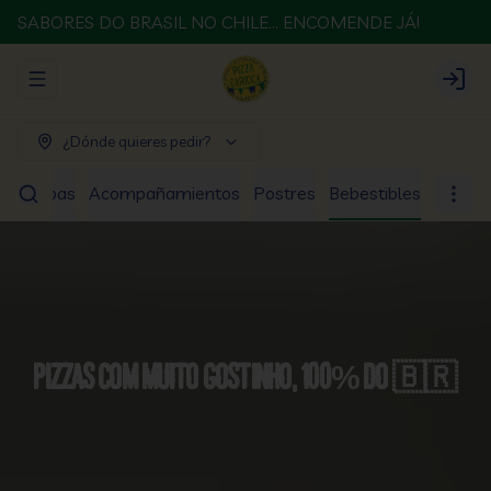
SABORES DO BRASIL NO CHILE... ENCOMENDE JÁ!
Abrir menu de navegación
Login
¿Dónde quieres pedir?
os
Sopas
Acompañamientos
Postres
Bebestibles
Pizzas com muito gostinho, 100% do 🇧🇷