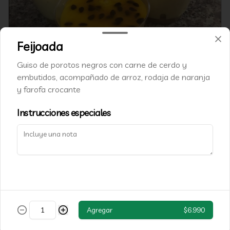
Feijoada
Mousse de maracuya
Guiso de porotos negros con carne de cerdo y
Postre de crema de leche y maracuya, tipico de brasil
embutidos, acompañado de arroz, rodaja de naranja
y farofa crocante
$1.990
Instrucciones especiales
Agregar
$6.990
Pizza brigadeiro, morango
Pizza 24cm con crema de leche, brigadeiro, cubierta con frutillas y 