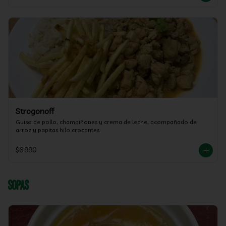
Strogonoff
Guiso de pollo, champiñones y crema de leche, acompañado de 
arroz y papitas hilo crocantes
$6.990
Sopas